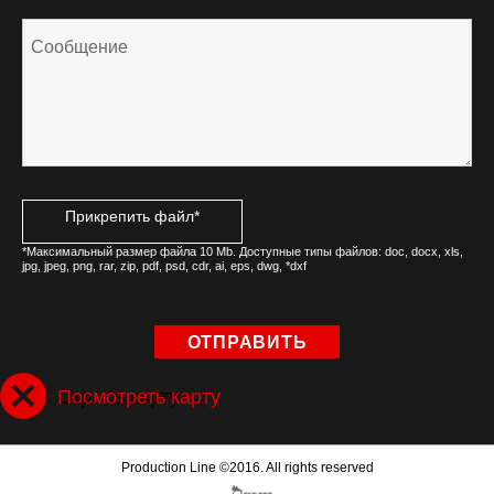
Прикрепить файл*
*Максимальный размер файла 10 Mb. Доступные типы файлов: doc, docx, xls,
jpg, jpeg, png, rar, zip, pdf, psd, cdr, ai, eps, dwg, *dxf
Скрыть карту
Посмотреть карту
Production Line ©2016. All rights reserved