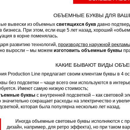
ОБЪЕМНЫЕ БУКВЫ ДЛЯ ВАШ
вые вывески из объемных
светящихся букв
давно подтвер
 бизнеса. При этом, если еще 5 лет назад, хороший «объем
уация в корне поменялась.
аря развитию технологий,
производство наружной реклам
но выросли – мы можем
изготовить объемные буквы
пра
КАКИЕ БЫВАЮТ ВИДЫ ОБЪЕ
ия Production Line предлагает своим клиентам буквы в 4 о
квы без подсветки – чаще всего они используются в интерь
ебуется. Имеют самую низкую стоимость;
ъемные буквы
с внутренней подсветкой – как световой э
о значительно сокращает расходы на электричество и увели
дсветкой, которая была популярна несколько лет назад.
Иногда объемные световые буквы исполняются с при
дизайн, например, для ретро эффекта), но при таком вар