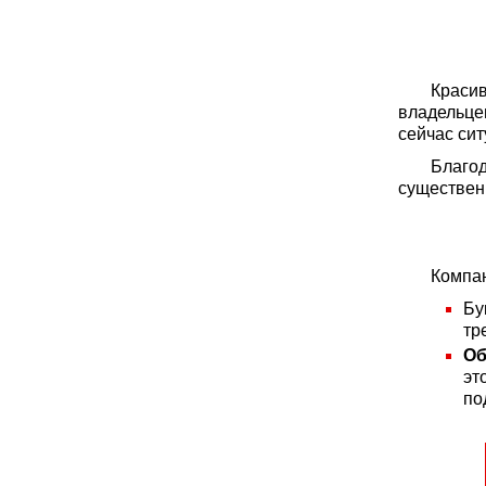
Краси
владельцев
сейчас сит
Благод
существен
Компан
Бу
тр
Об
эт
по