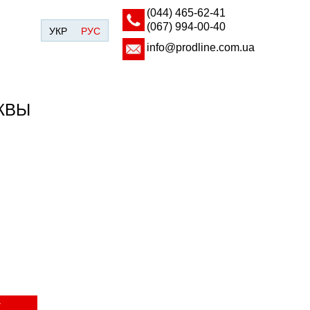
(044) ‎465-62-41
(067) 994-00-40
УКР
РУС
info@prodline.com.ua
КВЫ
Т