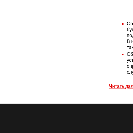
Об
бу
по
В 
та
Об
ус
оп
сл
Читать да