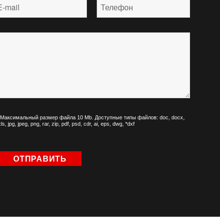
*Максимальный размер файла 10 Mb. Доступные типы файлов: doc, docx,
xls, jpg, jpeg, png, rar, zip, pdf, psd, cdr, ai, eps, dwg, *dxf