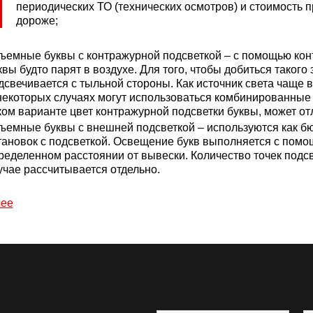
периодических ТО (технических осмотров) и стоимость п
дороже;
ъемные буквы с контражурной подсветкой – с помощью конт
квы будто парят в воздухе. Для того, чтобы добиться таког
дсвечивается с тыльной стороны. Как источник света чаще 
некоторых случаях могут использоваться комбинированные 
ком варианте цвет контражурной подсветки буквы, может от
ъемные буквы с внешней подсветкой – используются как 
тановок с подсветкой. Освещение букв выполняется с пом
ределенном расстоянии от вывески. Количество точек подсв
учае рассчитывается отдельно.
лее