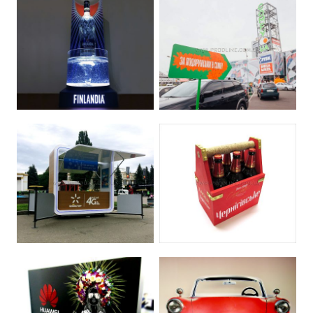
Цінникотримачі
HoReCa (менюхолдери, костери, хенгери
та ін)