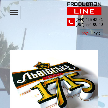
(044) ‎465-62-41
(067) 994-00-40
УКР
РУС