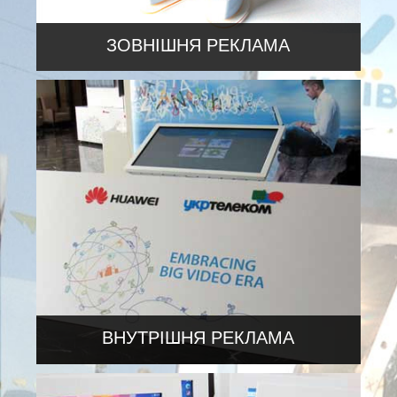
ЗОВНІШНЯ РЕКЛАМА
Рекламні інсталяції
Дахові конструкції
Вивіски
Вхідні групи
Оформлення вітрин, фасадів
Панель-кронштейни / Рекламні консолі
Лайтбокси
Об’ємні літери
Неон
Навігаційні вказівники / Штендери
ВНУТРІШНЯ РЕКЛАМА
Тантамарески/ Фотозони / Ростові фігури
Торговельне обладнання: вітрини,