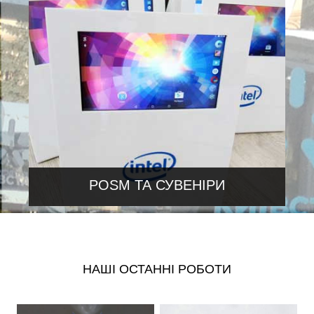
прилавки, стелажі
Стенди / Бренд-зони
Мобільні стенди
Ресепшн / Барні стійки
Рекламне оформлення приміщень
Інформаційні стенди / Куточки покупця
POSM ТА СУВЕНІРИ
Корпоративні сувеніри та подарунки
Світлові панелі: акриллайти, фремлайти,
кристаллайти
Шелфтокери
НАШІ ОСТАННІ РОБОТИ
Воблери
Стопери
Підставки
Таблички