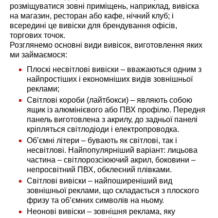
розміщуватися зовні приміщень, наприклад, вивіска
на магазин, ресторан або кафе, нічний клуб; і
всередині це вивіски для брендування офісів,
торгових точок.
Розглянемо основні види вивісок, виготовлення яких
ми займаємося:
Плоскі несвітлові вивіски – вважаються одним з
найпростіших і економніших видів зовнішньої
реклами;
Світлові короби (лайтбокси) – являють собою
ящик із алюмінієвого або ПВХ профілю. Передня
панель виготовлена ​​з акрилу, до задньої панелі
кріпляться світлодіоди і електропроводка.
Об’ємні літери – бувають як світлові, так і
несвітлові. Найпопулярніший варіант: лицьова
частина – світлорозсіюючий акрил, боковини –
непросвітний ПВХ, обклеєний плівками.
Світлові вивіски – найпоширеніший вид
зовнішньої реклами, що складається з плоского
фризу та об’ємних символів на ньому.
Неонові вивіски – зовнішня реклама, яку