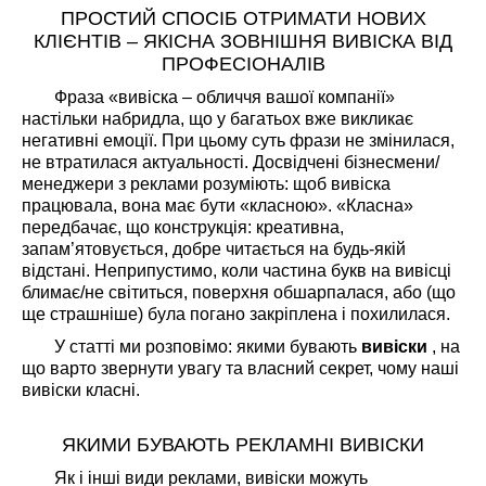
ПРОСТИЙ СПОСІБ ОТРИМАТИ НОВИХ
КЛІЄНТІВ – ЯКІСНА ЗОВНІШНЯ ВИВІСКА ВІД
ПРОФЕСІОНАЛІВ
Фраза «вивіска – обличчя вашої компанії»
настільки набридла, що у багатьох вже викликає
негативні емоції. При цьому суть фрази не змінилася,
не втратилася актуальності. Досвідчені бізнесмени/
менеджери з реклами розуміють: щоб вивіска
працювала, вона має бути «класною». «Класна»
передбачає, що конструкція: креативна,
запам’ятовується, добре читається на будь-якій
відстані. Неприпустимо, коли частина букв на вивісці
блимає/не світиться, поверхня обшарпалася, або (що
ще страшніше) була погано закріплена і похилилася.
У статті ми розповімо: якими бувають
вивіски
, на
що варто звернути увагу та власний секрет, чому наші
вивіски класні.
ЯКИМИ БУВАЮТЬ РЕКЛАМНІ ВИВІСКИ
Як і інші види реклами, вивіски можуть