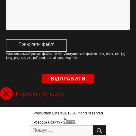
Прикріпити файл*
*Максимальний розмір файла 10 Mb. Доступні типи файлів: doc, docx, xls, jpg,
jpeg, png, rar, zip, pdf, psd, cdr, ai, eps, dwg, *dxf
Приховати карту
Переглянути карту
Production Line ©2016. All rights reserved
Розробка сайту
-
ПОШУК
Искать: